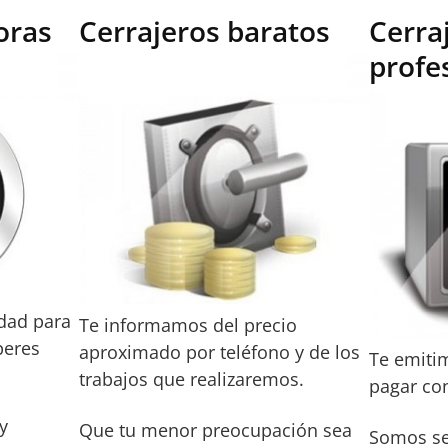
oras
Cerrajeros baratos
Cerra
profe
dad para
Te informamos del precio
peres
aproximado por teléfono y de los
Te emiti
trabajos que realizaremos.
pagar con
y
Que tu menor preocupación sea
Somos se