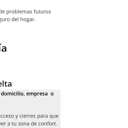
 de problemas futuros
guro del hogar.
ía
lta
 domicilio, empresa o
cceso y cierres para que
ver a tu zona de confort.