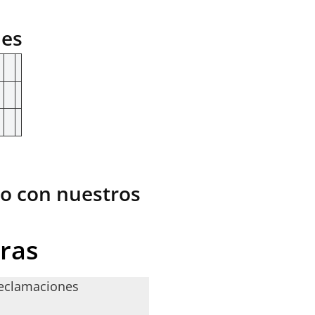
nes
to con nuestros
oras
reclamaciones