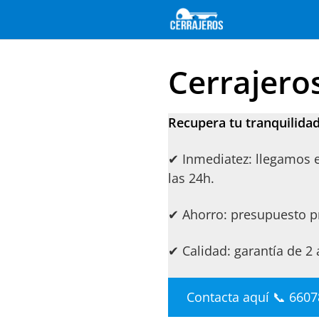
Saltar
al
contenido
Cerrajero
Recupera tu tranquilidad
✔ Inmediatez: llegamos 
las 24h.
✔ Ahorro: presupuesto pr
✔ Calidad: garantía de 2 
Contacta aquí 📞 660