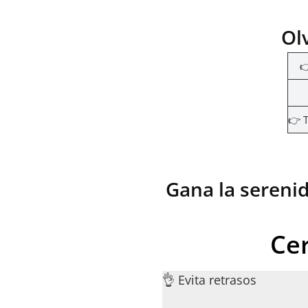
Ol

👉 T
Gana la sereni
Cer
👌 Evita retrasos