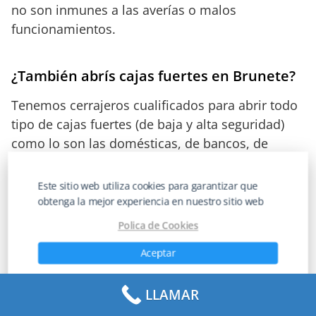
no son inmunes a las averías o malos
funcionamientos.
¿También abrís cajas fuertes en Brunete?
Tenemos cerrajeros cualificados para abrir todo
tipo de cajas fuertes (de baja y alta seguridad)
como lo son las domésticas, de bancos, de
casinos, de casas de apuestas, de
administraciones de lotería, de bingos, de
Este sitio web utiliza cookies para garantizar que
joyerías, de hoteles, gruber, hartmann o de
obtenga la mejor experiencia en nuestro sitio web
cualquier otro lugar.
Polica de Cookies
No existe la caja fuerte, por segura que pueda
Aceptar
resultar, que nuestros cerrajeros no sean
Preferencia
capaces de abrir. Somos los mejores abriendo
LLAMAR
cajas de seguridad. Destacar en este sentido que